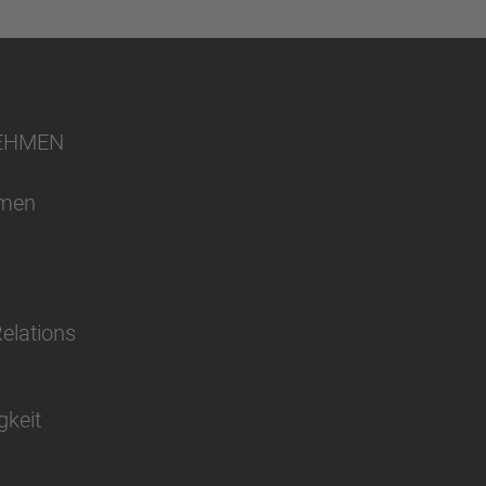
EHMEN
hmen
Relations
gkeit