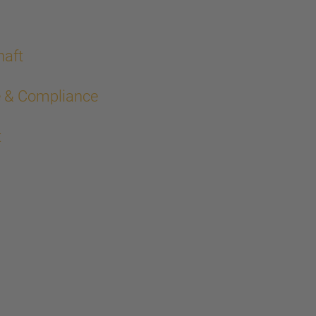
haft
e & Compliance
t