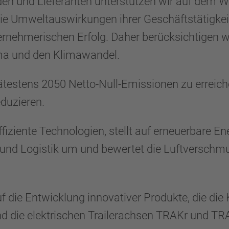
 und Lieferanten unterstützen wir auf dem Weg 
e Umweltauswirkungen ihrer Geschäftstätigkeit
ernehmerischen Erfolg. Daher berücksichtigen wi
ma und den Klimawandel.
pätestens 2050 Netto-Null-Emissionen zu errei
duzieren.
iziente Technologien, stellt auf erneuerbare En
n und Logistik um und bewertet die Luftversch
ie Entwicklung innovativer Produkte, die die K
sind die elektrischen Trailerachsen TRAKr und 