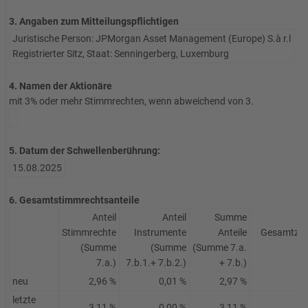
3. Angaben zum Mitteilungspflichtigen
Juristische Person: JPMorgan Asset Management (Europe) S.à r.l
Registrierter Sitz, Staat: Senningerberg, Luxemburg
4. Namen der Aktionäre
mit 3% oder mehr Stimmrechten, wenn abweichend von 3.
5. Datum der Schwellenberührung:
15.08.2025
6. Gesamtstimmrechtsanteile
Anteil
Anteil
Summe
Stimmrechte
Instrumente
Anteile
Gesamtzah
(Summe
(Summe
(Summe 7.a.
7.a.)
7.b.1.+ 7.b.2.)
+ 7.b.)
neu
2,96 %
0,01 %
2,97 %
letzte
3,11 %
0,00 %
3,11 %