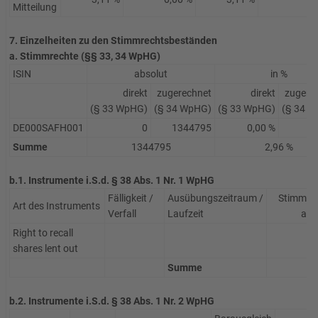
Mitteilung
7. Einzelheiten zu den Stimmrechtsbeständen
a. Stimmrechte (§§ 33, 34 WpHG)
ISIN
absolut
in %
direkt
zugerechnet
direkt
zugere
(§ 33 WpHG)
(§ 34 WpHG)
(§ 33 WpHG)
(§ 34 
DE000SAFH001
0
1344795
0,00 %
2
Summe
1344795
2,96 %
b.1. Instrumente i.S.d. § 38 Abs. 1 Nr. 1 WpHG
Fälligkeit /
Ausübungszeitraum /
Stimmre
Art des Instruments
Verfall
Laufzeit
abs
Right to recall
3
shares lent out
Summe
3
b.2. Instrumente i.S.d. § 38 Abs. 1 Nr. 2 WpHG