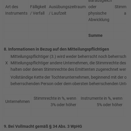
Barausgleich
Art des
Fälligkeit
Ausübungszeitraum
oder
Stimmre
Instruments
/ Verfall
/ Laufzeit
physische
abs
Abwicklung
Summe
8. Informationen in Bezug auf den Mitteilungspflichtigen
Mitteilungspflichtiger (3.) wird weder beherrscht noch beherrscht
X
Mitteilungspflichtiger andere Unternehmen, die Stimmrechte des Em
halten oder denen Stimmrechte des Emittenten zugerechnet werde
Vollständige Kette der Tochterunternehmen, beginnend mit der obe
beherrschenden Person oder dem obersten beherrschenden Unter
Stimmrechte in %, wenn
Instrumente in %, wenn
Unternehmen
3% oder höher
5% oder höher
9. Bei Vollmacht gemäß § 34 Abs. 3 WpHG