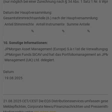
(nur möglich bei einer Zurechnung nach § 34 Abs. 1 Satz 1 Nr. 6 WpHG
Datum der Hauptversammlung:
Gesamtstimmrechtsanteile (6.) nach der Hauptversammlung:
Anteil Stimmrechte
Anteil Instrumente
Summe Anteile
%
%
%
10. Sonstige Informationen:
JPMorgan Asset Management (Europe) S.à r.l ist die Verwaltungsgese
JPMorgan Funds SICAV und hat das Portfoliomanagement an JPMor
Management (UK) Ltd. delegiert.
Datum
19.08.2025
21.08.2025 CET/CEST Die EQS Distributionsservices umfassen gesetzl
Meldepflichten, Corporate News/Finanznachrichten und Pressemitteil