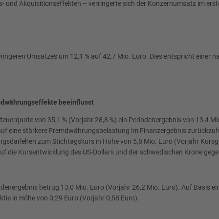
- und Akquisitionseffekten – verringerte sich der Konzernumsatz im ers
ringeren Umsatzes um 12,1 % auf 42,7 Mio. Euro. Dies entspricht einer n
mdwährungseffekte beeinflusst
euerquote von 35,1 % (Vorjahr 28,8 %) ein Periodenergebnis von 13,4 Mi
 auf eine stärkere Fremdwährungsbelastung im Finanzergebnis zurückzufü
darlehen zum Stichtagskurs in Höhe von 5,8 Mio. Euro (Vorjahr Kursgewi
 auf die Kursentwicklung des US-Dollars und der schwedischen Krone ge
iodenergebnis betrug 13,0 Mio. Euro (Vorjahr 26,2 Mio. Euro). Auf Basis 
ktie in Höhe von 0,29 Euro (Vorjahr 0,58 Euro).