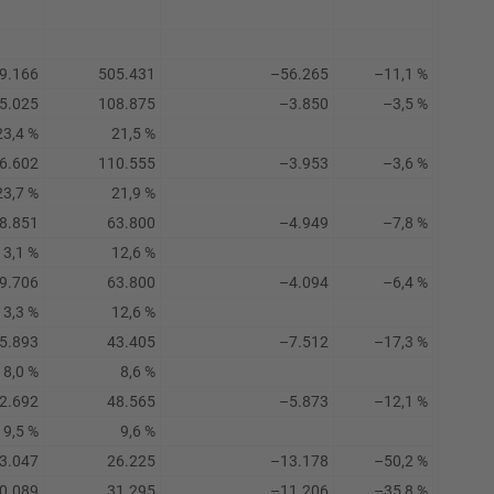
9.166
505.431
–56.265
–11,1 %
5.025
108.875
–3.850
–3,5 %
23,4 %
21,5 %
6.602
110.555
–3.953
–3,6 %
23,7 %
21,9 %
8.851
63.800
–4.949
–7,8 %
13,1 %
12,6 %
9.706
63.800
–4.094
–6,4 %
13,3 %
12,6 %
5.893
43.405
–7.512
–17,3 %
8,0 %
8,6 %
2.692
48.565
–5.873
–12,1 %
9,5 %
9,6 %
3.047
26.225
–13.178
–50,2 %
0.089
31.295
–11.206
–35,8 %