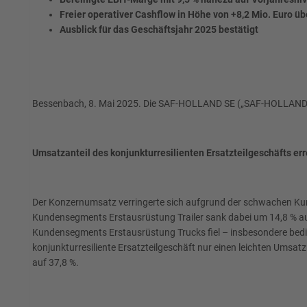
Freier operativer Cashflow in Höhe von +8,2 Mio. Euro üb
Ausblick für das Geschäftsjahr 2025 bestätigt
Bessenbach, 8. Mai 2025. Die SAF-HOLLAND SE („SAF-HOLLAND"), ei
Umsatzanteil des konjunkturresilienten Ersatzteilgeschäfts erre
Der Konzernumsatz verringerte sich aufgrund der schwachen Kun
Kundensegments Erstausrüstung Trailer sank dabei um 14,8 % auf
Kundensegments Erstausrüstung Trucks fiel – insbesondere bedin
konjunkturresiliente Ersatzteilgeschäft nur einen leichten Umsa
auf 37,8 %.