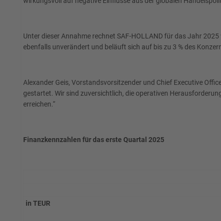
wirkungsvoll auf negative Einflüsse aus der globalen Handelspol
Unter dieser Annahme rechnet SAF-HOLLAND für das Jahr 2025 weit
ebenfalls unverändert und beläuft sich auf bis zu 3 % des Konzer
Alexander Geis, Vorstandsvorsitzender und Chief Executive Offi
gestartet. Wir sind zuversichtlich, die operativen Herausforderu
erreichen.“
Finanzkennzahlen für das erste Quartal 2025
in TEUR