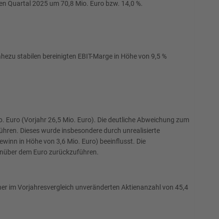
ten Quartal 2025 um 70,8 Mio. Euro bzw. 14,0 %.
ahezu stabilen bereinigten EBIT-Marge in Höhe von 9,5 %
o. Euro (Vorjahr 26,5 Mio. Euro). Die deutliche Abweichung zum
hren. Dieses wurde insbesondere durch unrealisierte
nn in Höhe von 3,6 Mio. Euro) beeinflusst. Die
genüber dem Euro zurückzuführen.
einer im Vorjahresvergleich unveränderten Aktienanzahl von 45,4