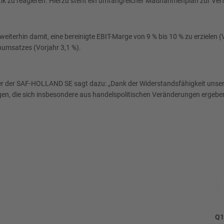
itik zu reagieren. Hierzu steht ein umfangreicher Maßnahmenplan zur Ve
erhin damit, eine bereinigte EBIT-Marge von 9 % bis 10 % zu erzielen (Vo
numsatzes (Vorjahr 3,1 %).
cer der SAF-HOLLAND SE sagt dazu: „Dank der Widerstandsfähigkeit unser
ngen, die sich insbesondere aus handelspolitischen Veränderungen ergeben
Q1