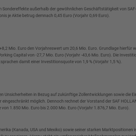
 um Sondereffekte außerhalb der gewöhnlichen Geschäftstätigkeit von SAF
nis je Aktie betrug demnach 0,45 Euro (Vorjahr 0,69 Euro).
 +8,2 Mio. Euro den Vorjahreswert um 20,6 Mio. Euro. Grundlage hierfür w
rking Capital von -27,7 Mio. Euro (Vorjahr -43,6 Mio. Euro). Die Invest
tsprachen damit einer Investitionsquote von 1,9 % (Vorjahr 1,5 %).
hen Unsicherheiten in Bezug auf zukünftige Zollentwicklungen sowie die E
ur eingeschränkt möglich. Dennoch rechnet der Vorstand der SAF HOLLA
 von 1.850 Mio. Euro bis 2.000 Mio. Euro (Vorjahr 1.876,7 Mio. Euro).
merika (Kanada, USA und Mexiko) sowie seiner starken Marktpositionen i