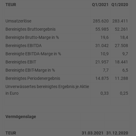
TEUR
Q1/2021
Q1/2020
Umsatzerlöse
285.620
283.411
Bereinigtes Bruttoergebnis
55.985
52.261
Bereinigte Brutto-Marge in %
19,6
18,4
Bereinigtes EBITDA
31.042
27.508
Bereinigte EBITDA-Marge in %
10,9
9,7
Bereinigtes EBIT
21.957
18.441
Bereinigte EBIT-Marge in %
7,7
6,5
Bereinigtes Periodenergebnis
14.875
11.288
Unverwässertes bereinigtes Ergebnis je Aktie
in Euro
0,33
0,25
Vermögenslage
TEUR
31.03.2021
31.12.2020