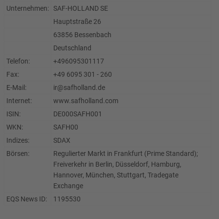
Unternehmen:
SAF-HOLLAND SE
Hauptstraße 26
63856 Bessenbach
Deutschland
Telefon:
+496095301117
Fax:
+49 6095 301 - 260
E-Mail:
ir@safholland.de
Internet:
www.safholland.com
ISIN:
DE000SAFH001
WKN:
SAFH00
Indizes:
SDAX
Börsen:
Regulierter Markt in Frankfurt (Prime Standard);
Freiverkehr in Berlin, Düsseldorf, Hamburg,
Hannover, München, Stuttgart, Tradegate
Exchange
EQS News ID:
1195530