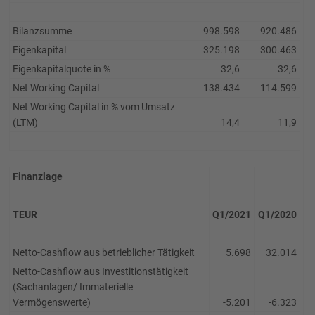
Bilanzsumme
998.598
920.486
Eigenkapital
325.198
300.463
Eigenkapitalquote in %
32,6
32,6
Net Working Capital
138.434
114.599
Net Working Capital in % vom Umsatz
(LTM)
14,4
11,9
Finanzlage
TEUR
Q1/2021
Q1/2020
Netto-Cashflow aus betrieblicher Tätigkeit
5.698
32.014
Netto-Cashflow aus Investitionstätigkeit
(Sachanlagen/ Immaterielle
Vermögenswerte)
-5.201
-6.323