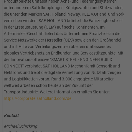
Produktpalette umfasst neben Achs- und Federungssystemen
unter anderem Sattelkupplungen, Königszapfen und Stützwinden,
die unter den Marken SAF, Holland, Neway, KLL, V.Orlandi und York
vertrieben werden. SAF-HOLLAND beliefert die Fahrzeughersteller
in der Erstausrüstung (OEM) auf sechs Kontinenten. Im
Aftermarket-Geschäft liefert das Unternehmen Ersatzteile an die
Service-Netzwerke der Hersteller (OES) sowie an den Großhandel
und mit Hilfe von Verteilungszentren über ein umfassendes
globales Vertriebsnetz an Endkunden und Servicestützpunkte. Mit
der Innovationsoffensive "SMART STEEL - ENGINEER BUILD
CONNECT" verbindet SAF-HOLLAND Mechanik mit Sensorik und
Elektronik und treibt die digitale Vernetzung von Nutzfahrzeugen
und Logistikketten voran. Rund 3.000 engagierte Mitarbeiter
weltweit arbeiten schon heute an der Zukunft der
Transportindustrie. Weitere Information erhalten Sie unter:
https://corporate.safholland.com/de
Kontakt
Michael Schickling