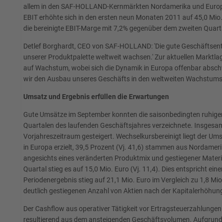
allem in den SAF-HOLLAND-Kernmärkten Nordamerika und Europa. 
EBIT erhöhte sich in den ersten neun Monaten 2011 auf 45,0 Mio. 
die bereinigte EBIT-Marge mit 7,2% gegenüber dem zweiten Quarta
Detlef Borghardt, CEO von SAF-HOLLAND: 'Die gute Geschäftsentw
unserer Produktpalette weltweit wachsen.' Zur aktuellen Marktla
auf Wachstum, wobei sich die Dynamik in Europa offenbar abschwä
wir den Ausbau unseres Geschäfts in den weltweiten Wachstums
Umsatz und Ergebnis erfüllen die Erwartungen
Gute Umsätze im September konnten die saisonbedingten ruhigere
Quartalen des laufenden Geschäftsjahres verzeichnete. Insgesa
Vorjahreszeitraum gesteigert. Wechselkursbereinigt liegt der Um
in Europa erzielt, 39,5 Prozent (Vj. 41,6) stammen aus Nordamer
angesichts eines veränderten Produktmix und gestiegener Materialpr
Quartal stieg es auf 15,0 Mio. Euro (Vj. 11,4). Dies entspricht ei
Periodenergebnis stieg auf 21,1 Mio. Euro im Vergleich zu 1,8 Mio.
deutlich gestiegenen Anzahl von Aktien nach der Kapitalerhöhun
Der Cashflow aus operativer Tätigkeit vor Ertragsteuerzahlungen
resultierend aus dem ansteigenden Geschäftsvolumen. Aufgrund d