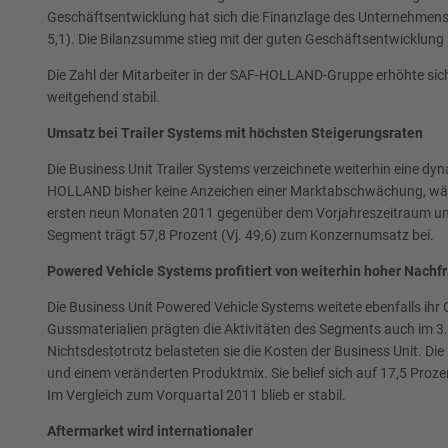
Geschäftsentwicklung hat sich die Finanzlage des Unternehmens
5,1). Die Bilanzsumme stieg mit der guten Geschäftsentwicklung 
Die Zahl der Mitarbeiter in der SAF-HOLLAND-Gruppe erhöhte sic
weitgehend stabil.
Umsatz bei Trailer Systems mit höchsten Steigerungsraten
Die Business Unit Trailer Systems verzeichnete weiterhin eine d
HOLLAND bisher keine Anzeichen einer Marktabschwächung, währe
ersten neun Monaten 2011 gegenüber dem Vorjahreszeitraum um 58,
Segment trägt 57,8 Prozent (Vj. 49,6) zum Konzernumsatz bei.
Powered Vehicle Systems profitiert von weiterhin hoher Nachf
Die Business Unit Powered Vehicle Systems weitete ebenfalls ihr 
Gussmaterialien prägten die Aktivitäten des Segments auch im 
Nichtsdestotrotz belasteten sie die Kosten der Business Unit. D
und einem veränderten Produktmix. Sie belief sich auf 17,5 Proz
Im Vergleich zum Vorquartal 2011 blieb er stabil.
Aftermarket wird internationaler