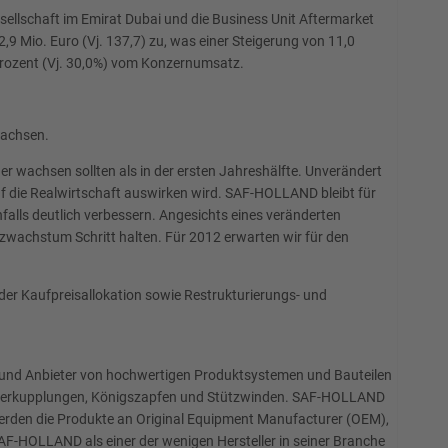
sellschaft im Emirat Dubai und die Business Unit Aftermarket
9 Mio. Euro (Vj. 137,7) zu, was einer Steigerung von 11,0
 Prozent (Vj. 30,0%) vom Konzernumsatz.
wachsen.
wachsen sollten als in der ersten Jahreshälfte. Unverändert
auf die Realwirtschaft auswirken wird. SAF-HOLLAND bleibt für
falls deutlich verbessern. Angesichts eines veränderten
zwachstum Schritt halten. Für 2012 erwarten wir für den
der Kaufpreisallokation sowie Restrukturierungs- und
r und Anbieter von hochwertigen Produktsystemen und Bauteilen
hängerkupplungen, Königszapfen und Stützwinden. SAF-HOLLAND
werden die Produkte an Original Equipment Manufacturer (OEM),
SAF-HOLLAND als einer der wenigen Hersteller in seiner Branche