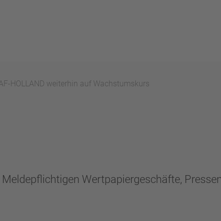
AF-HOLLAND weiterhin auf Wachstumskurs
n, Meldepflichtigen Wertpapiergeschäfte, Press