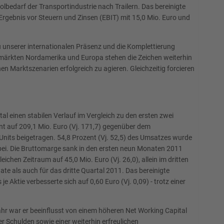
darf der Transportindustrie nach Trailern. Das bereinigte
 Ergebnis vor Steuern und Zinsen (EBIT) mit 15,0 Mio. Euro und
 unserer internationalen Präsenz und die Komplettierung
rnmärkten Nordamerika und Europa stehen die Zeichen weiterhin
 Marktszenarien erfolgreich zu agieren. Gleichzeitig forcieren
 einen stabilen Verlauf im Vergleich zu den ersten zwei
t auf 209,1 Mio. Euro (Vj. 171,7) gegenüber dem
 Units beigetragen. 54,8 Prozent (Vj. 52,5) des Umsatzes wurde
 bei. Die Bruttomarge sank in den ersten neun Monaten 2011
ichen Zeitraum auf 45,0 Mio. Euro (Vj. 26,0), allein im dritten
ate als auch für das dritte Quartal 2011. Das bereinigte
 Aktie verbesserte sich auf 0,60 Euro (Vj. 0,09) - trotz einer
ahr war er beeinflusst von einem höheren Net Working Capital
 Schulden sowie einer weiterhin erfreulichen