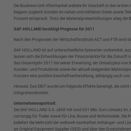
Die Business Unit Aftermarket weitete ihr Geschäft in den erste
begann zugleich Kunden im nahen und mittleren Osten sowie Teilen
Prozent entsprach. Trotz der Materialpreiserhöhungen stieg die 
SAF-HOLLAND bestätigt Prognose für 2011
Nach den Prognosen der Wirtschaftinstitute ACT und FTR wird d
SAF-HOLLAND ist auf unterschiedliche Szenarien vorbereitet, a
lassen sich die Entwicklungen der Finanzmärkte für die Zukunft n
das Gesamtjahr 2011 bei seiner Erwartung, ein Umsatzplus von bi
Kunden- und Produktmix sowie der aktuell steigenden Materialpr
Konzern eine positive Geschäftsentwicklung, abhängig auch von d
Hinweis: Das EBIT wurde um folgende Effekte bereinigt, die nich
Integrationskosten.
Unternehmensportrait:
Die SAF-HOLLAND S.A. zählt mit rund 631 Mio. Euro Umsatz im J
vorrangig für Trailer sowie für Lkw, Busse und Wohnmobile. D
beliefert die Mehrzahl der weltweit namhaften Anhänger- und Lk
an Original Equipment Supplier (OES) und über den Ersatzteilmar