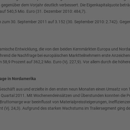
 gegenüber dem Vorjahr deutlich verbessert. Die Eigenkapitalquote betr
auf 540,5 Mio. Euro (31. Dezember 2010: 484,7).
h zum 30. September 2011 auf 3.152 (30. September 2010: 2.742). Gegenü
ynamische Entwicklung, die von den beiden Kernmärkten Europa und Norda
nd die Nachfrage bei europäischen Marktteilnehmern erste Anzeichen e
9 Prozent auf 362,2 Mio. Euro (Vj. 227,9). Vor allem durch die höhere 
rage in Nordamerika
Geschäft aus und erzielte in den ersten neun Monaten einen Umsatz von 1
3. Quartal 2011. Mit Wochenendeinsätzen und Überstunden konnten die Pr
ie Bruttomarge war beeinflusst von Materialpreissteigerungen, Ineffizien
ent (Vj. 24,3). Aufgrund des starken Wachstums im Trailersegment ging d