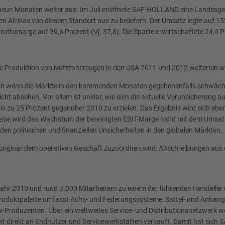
n neun Monaten weiter aus. Im Juli eröffnete SAF-HOLLAND eine Landesge
 Afrikas von diesem Standort aus zu beliefern. Der Umsatz legte auf 152,
Bruttomarge auf 39,6 Prozent (Vj. 37,8). Die Sparte erwirtschaftete 24,4
ie Produktion von Nutzfahrzeugen in den USA 2011 und 2012 weiterhin 
uch wenn die Märkte in den kommenden Monaten gegebenenfalls schwächer 
icht absehen. Vor allem ist unklar, wie sich die aktuelle Verunsicherung 
s zu 25 Prozent gegenüber 2010 zu erzielen. Das Ergebnis wird sich eben
eise wird das Wachstum der bereinigten EBIT-Marge nicht mit dem Umsat
en politischen und finanziellen Unsicherheiten in den globalen Märkten.
t originär dem operativen Geschäft zuzuordnen sind: Abschreibungen aus 
ahr 2010 und rund 3.000 Mitarbeitern zu einem der führenden Herstelle
ie Produktpalette umfasst Achs- und Federungssysteme, Sattel- und An
w-Produzenten. Über ein weltweites Service- und Distributionsnetzwerk 
kt direkt an Endnutzer und Servicewerkstätten verkauft. Damit hat sich 