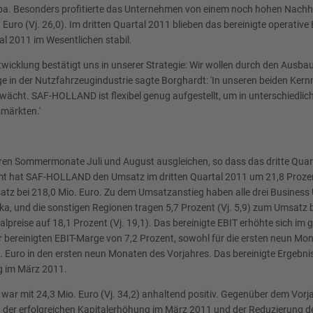
Besonders profitierte das Unternehmen von einem noch hohen Nachholbe
Euro (Vj. 26,0). Im dritten Quartal 2011 blieben das bereinigte operative
l 2011 im Wesentlichen stabil.
icklung bestätigt uns in unserer Strategie: Wir wollen durch den Ausbau
ge in der Nutzfahrzeugindustrie sagte Borghardt: 'In unseren beiden Ke
cht. SAF-HOLLAND ist flexibel genug aufgestellt, um in unterschiedlichen
märkten.'
n Sommermonate Juli und August ausgleichen, so dass das dritte Quartal
mt hat SAF-HOLLAND den Umsatz im dritten Quartal 2011 um 21,8 Prozen
satz bei 218,0 Mio. Euro. Zu dem Umsatzanstieg haben alle drei Business
ika, und die sonstigen Regionen tragen 5,7 Prozent (Vj. 5,9) zum Umsatz
eise auf 18,1 Prozent (Vj. 19,1). Das bereinigte EBIT erhöhte sich im gle
ner bereinigten EBIT-Marge von 7,2 Prozent, sowohl für die ersten neun Mon
 Euro in den ersten neun Monaten des Vorjahres. Das bereinigte Ergebnis je
g im März 2011.
 war mit 24,3 Mio. Euro (Vj. 34,2) anhaltend positiv. Gegenüber dem Vorj
er erfolgreichen Kapitalerhöhung im März 2011 und der Reduzierung der