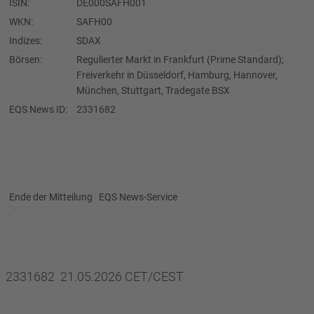
ISIN:
DE000SAFH001
WKN:
SAFH00
Indizes:
SDAX
Börsen:
Regulierter Markt in Frankfurt (Prime Standard);
Freiverkehr in Düsseldorf, Hamburg, Hannover,
München, Stuttgart, Tradegate BSX
EQS News ID:
2331682
Ende der Mitteilung
EQS News-Service
2331682 21.05.2026 CET/CEST