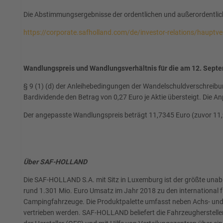
Die Abstimmungsergebnisse der ordentlichen und außerordentl
https://corporate.safholland.com/de/investor-relations/haupt
Wandlungspreis und Wandlungsverhältnis für die am 12. Sept
§ 9 (1) (d) der Anleihebedingungen der Wandelschuldverschreib
Bardividende den Betrag von 0,27 Euro je Aktie übersteigt. Die A
Der angepasste Wandlungspreis beträgt 11,7345 Euro (zuvor 11,9
Über SAF-HOLLAND
Die SAF-HOLLAND S.A. mit Sitz in Luxemburg ist der größte unab
rund 1.301 Mio. Euro Umsatz im Jahr 2018 zu den international
Campingfahrzeuge. Die Produktpalette umfasst neben Achs- und
vertrieben werden. SAF-HOLLAND beliefert die Fahrzeughersteller