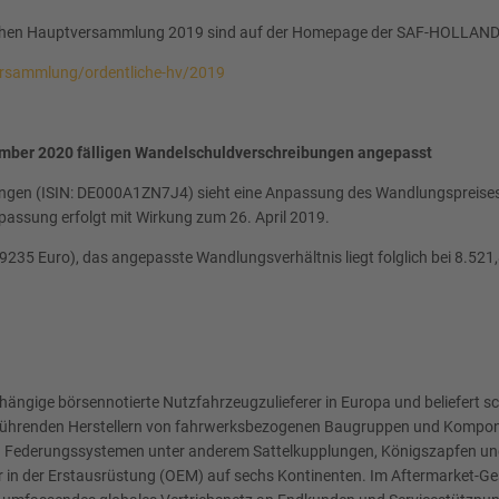
ichen Hauptversammlung 2019 sind auf der Homepage der SAF-HOLLAND 
versammlung/ordentliche-hv/2019
ember 2020 fälligen Wandelschuldverschreibungen angepasst
ungen (ISIN: DE000A1ZN7J4) sieht eine Anpassung des Wandlungspreises
npassung erfolgt mit Wirkung zum 26. April 2019.
235 Euro), das angepasste Wandlungsverhältnis liegt folglich bei 8.521
hängige börsennotierte Nutzfahrzeugzulieferer in Europa und beliefert 
 führenden Herstellern von fahrwerksbezogenen Baugruppen und Komponen
 Federungssystemen unter anderem Sattelkupplungen, Königszapfen und
 in der Erstausrüstung (OEM) auf sechs Kontinenten. Im Aftermarket-Gesc