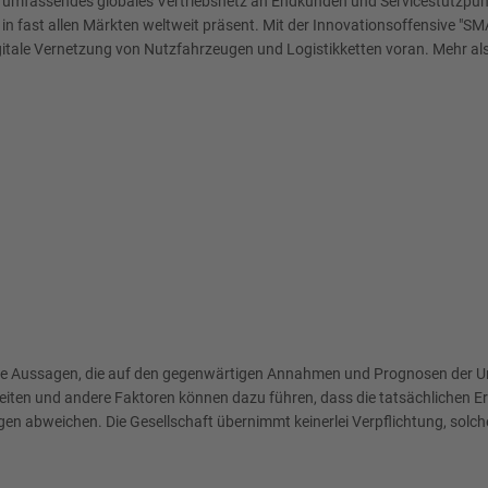
ein umfassendes globales Vertriebsnetz an Endkunden und Servicestützpunk
t und in fast allen Märkten weltweit präsent. Mit der Innovationsoffensi
itale Vernetzung von Nutzfahrzeugen und Logistikketten voran. Mehr als
htete Aussagen, die auf den gegenwärtigen Annahmen und Prognosen der
ten und andere Faktoren können dazu führen, dass die tatsächlichen Erg
gen abweichen. Die Gesellschaft übernimmt keinerlei Verpflichtung, sol