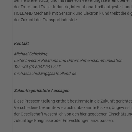
der Hersteller (OES) und mit Hilfe von Verteilungszentren über 
der Truck- und Trailer-Industrie, international breit aufgestell
HOLLAND Mechanik mit Sensorik und Elektronik und treibt die dig
der Zukunft der Transportindustrie.
Kontakt
Michael Schickling
Leiter Investor Relations und Unternehmenskommunikation
Tel: +49 (0) 6095 301 617
michael.schickling@safholland.de
Zukunftsgerichtete Aussagen
Diese Pressemitteilung enthält bestimmte in die Zukunft geric
Verschiedene bekannte wie auch unbekannte Risiken, Ungewisshei
der Gesellschaft wesentlich von den hier gegebenen Einschätzun
zukünftige Ereignisse oder Entwicklungen anzupassen.