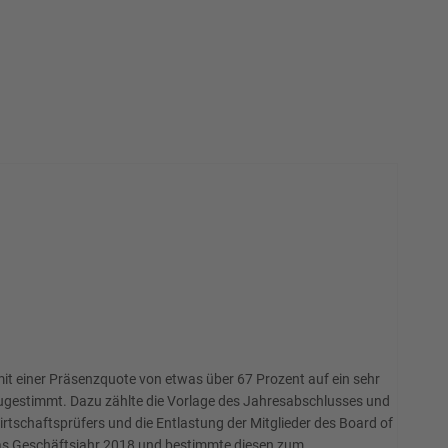
it einer Präsenzquote von etwas über 67 Prozent auf ein sehr
ugestimmt. Dazu zählte die Vorlage des Jahresabschlusses und
rtschaftsprüfers und die Entlastung der Mitglieder des Board of
das Geschäftsjahr 2018 und bestimmte diesen zum