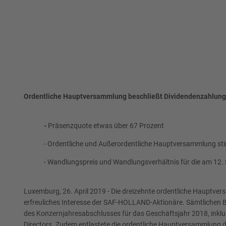
Ordentliche Hauptversammlung beschließt Dividendenzahlung v
-
Präsenzquote etwas über 67 Prozent
- Ordentliche und Außerordentliche Hauptversammlung st
- Wandlungspreis und Wandlungsverhältnis für die am 12
Luxemburg, 26. April 2019 - Die dreizehnte ordentliche Hauptve
erfreuliches Interesse der SAF-HOLLAND-Aktionäre. Sämtlichen 
des Konzernjahresabschlusses für das Geschäftsjahr 2018, inklus
Directors. Zudem entlastete die ordentliche Hauptversammlung 