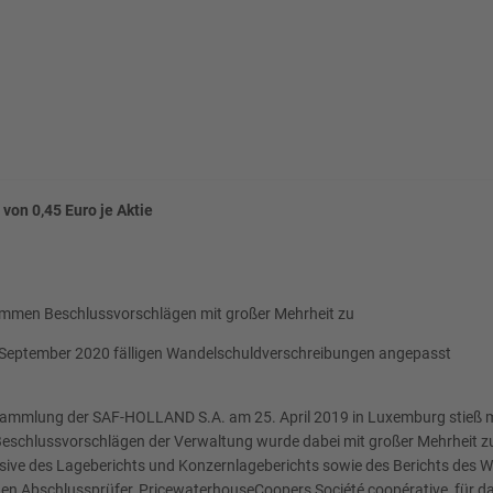
on 0,45 Euro je Aktie
immen Beschlussvorschlägen mit großer Mehrheit zu
. September 2020 fälligen Wandelschuldverschreibungen angepasst
rsammlung der SAF-HOLLAND S.A. am 25. April 2019 in Luxemburg stieß m
Beschlussvorschlägen der Verwaltung wurde dabei mit großer Mehrheit z
ive des Lageberichts und Konzernlageberichts sowie des Berichts des Wi
den Abschlussprüfer, PricewaterhouseCoopers Société coopérative, für 