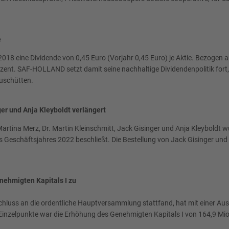
e
18 eine Dividende von 0,45 Euro (Vorjahr 0,45 Euro) je Aktie. Bezogen 
zent. SAF-HOLLAND setzt damit seine nachhaltige Dividendenpolitik fort,
uschütten.
ger und Anja Kleyboldt verlängert
tina Merz, Dr. Martin Kleinschmitt, Jack Gisinger und Anja Kleyboldt w
es Geschäftsjahres 2022 beschließt. Die Bestellung von Jack Gisinger u
ehmigten Kapitals I zu
chluss an die ordentliche Hauptversammlung stattfand, hat mit einer 
 Einzelpunkte war die Erhöhung des Genehmigten Kapitals I von 164,9 Mio