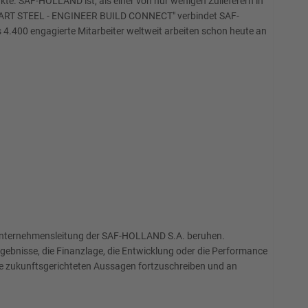
te. SAF-HOLLAND ist, als einer von nur wenigen Zulieferern in
ve "SMART STEEL - ENGINEER BUILD CONNECT" verbindet SAF-
 4.400 engagierte Mitarbeiter weltweit arbeiten schon heute an
 Unternehmensleitung der SAF-HOLLAND S.A. beruhen.
ebnisse, die Finanzlage, die Entwicklung oder die Performance
che zukunftsgerichteten Aussagen fortzuschreiben und an