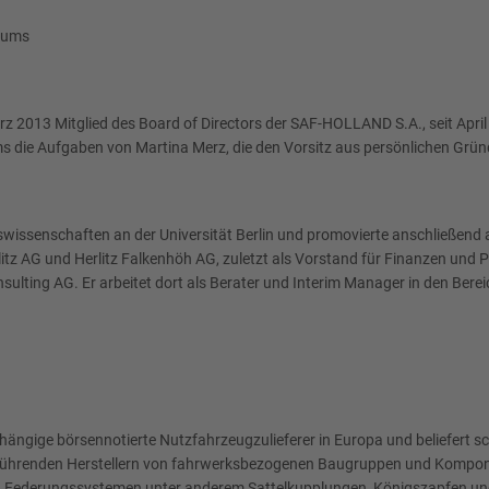
miums
z 2013 Mitglied des Board of Directors der SAF-HOLLAND S.A., seit April 
ms die Aufgaben von Martina Merz, die den Vorsitz aus persönlichen Grün
swissenschaften an der Universität Berlin und promovierte anschließend 
z AG und Herlitz Falkenhöh AG, zuletzt als Vorstand für Finanzen und Pers
sulting AG. Er arbeitet dort als Berater und Interim Manager in den Ber
hängige börsennotierte Nutzfahrzeugzulieferer in Europa und beliefert 
 führenden Herstellern von fahrwerksbezogenen Baugruppen und Komponen
 Federungssystemen unter anderem Sattelkupplungen, Königszapfen und 