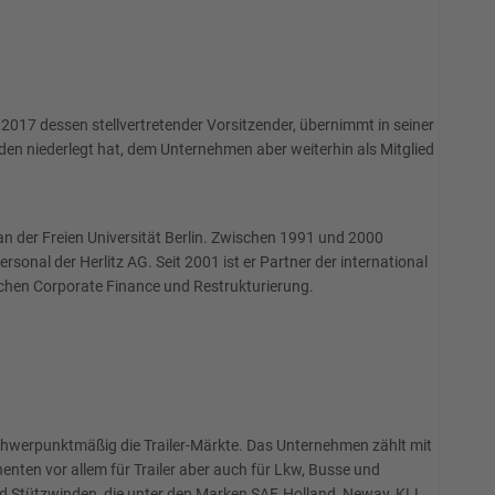
2017 dessen stellvertretender Vorsitzender, übernimmt in seiner
den niederlegt hat, dem Unternehmen aber weiterhin als Mitglied
an der Freien Universität Berlin. Zwischen 1991 und 2000
onal der Herlitz AG. Seit 2001 ist er Partner der international
eichen Corporate Finance und Restrukturierung.
schwerpunktmäßig die Trailer-Märkte. Das Unternehmen zählt mit
ten vor allem für Trailer aber auch für Lkw, Busse und
Stützwinden, die unter den Marken SAF, Holland, Neway, KLL,