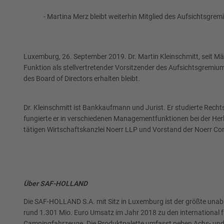
- Martina Merz bleibt weiterhin Mitglied des Aufsichtsgre
Luxemburg, 26. September 2019. Dr. Martin Kleinschmitt, seit Mär
Funktion als stellvertretender Vorsitzender des Aufsichtsgremiu
des Board of Directors erhalten bleibt.
Dr. Kleinschmitt ist Bankkaufmann und Jurist. Er studierte Recht
fungierte er in verschiedenen Managementfunktionen bei der Herlit
tätigen Wirtschaftskanzlei Noerr LLP und Vorstand der Noerr Con
Über SAF-HOLLAND
Die SAF-HOLLAND S.A. mit Sitz in Luxemburg ist der größte unab
rund 1.301 Mio. Euro Umsatz im Jahr 2018 zu den international
Campingfahrzeuge. Die Produktpalette umfasst neben Achs- und