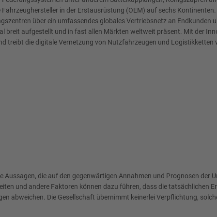
Fahrzeughersteller in der Erstausrüstung (OEM) auf sechs Kontinenten. I
lungszentren über ein umfassendes globales Vertriebsnetz an Endkunden 
tional breit aufgestellt und in fast allen Märkten weltweit präsent. Mit
treibt die digitale Vernetzung von Nutzfahrzeugen und Logistikketten v
htete Aussagen, die auf den gegenwärtigen Annahmen und Prognosen der
ten und andere Faktoren können dazu führen, dass die tatsächlichen Erg
gen abweichen. Die Gesellschaft übernimmt keinerlei Verpflichtung, sol