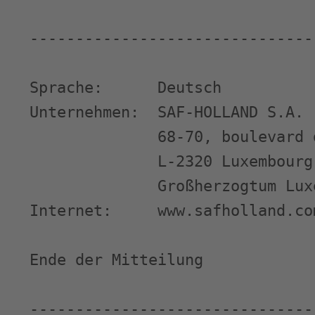
-------------------------------
Sprache:      Deutsch

Unternehmen:  SAF-HOLLAND S.A.

              68-70, boulevard 
              L-2320 Luxembourg

              Großherzogtum Luxe
Internet:     www.safholland.com
Ende der Mitteilung            
-------------------------------