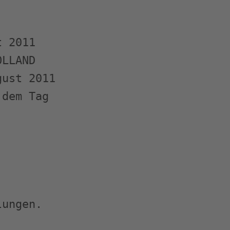
 2011

LLAND

ust 2011

dem Tag

ungen. 
