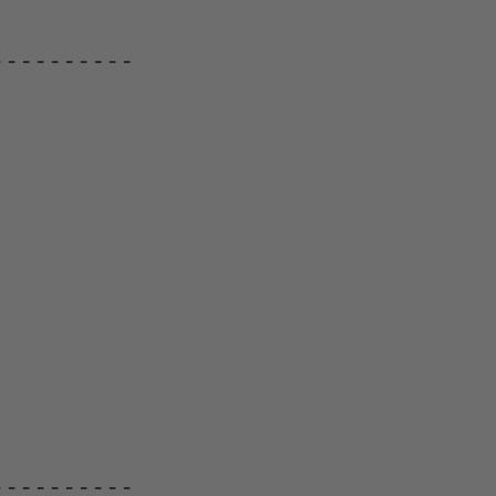
---------

---------
