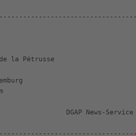
-----------------------------------
de la Pétrusse

mburg



                 DGAP News-Service

-----------------------------------