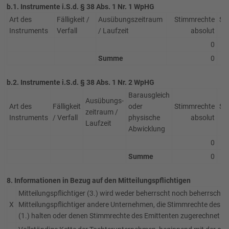
b.1. Instrumente i.S.d. § 38 Abs. 1 Nr. 1 WpHG
Art des
Fälligkeit /
Ausübungs­zeitraum
Stimmrechte
St
Instruments
Verfall
/ Laufzeit
absolut
0
Summe
0
b.2. Instrumente i.S.d. § 38 Abs. 1 Nr. 2 WpHG
Barausgleich
Ausübungs­
Art des
Fälligkeit
oder
Stimmrechte
St
zeitraum /
Instruments
/ Verfall
physische
absolut
Laufzeit
Abwicklung
0
Summe
0
8. Informationen in Bezug auf den Mitteilungspflichtigen
Mitteilungspflichtiger (3.) wird weder beherrscht noch beherrscht
X
Mitteilungspflichtiger andere Unternehmen, die Stimmrechte des E
(1.) halten oder denen Stimmrechte des Emittenten zugerechnet w