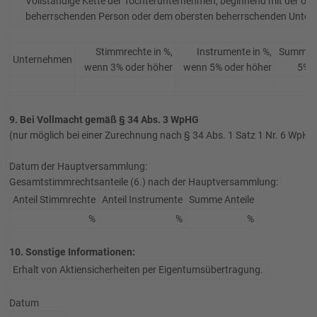
Vollständige Kette der Tochterunternehmen, beginnend mit der obe
beherrschenden Person oder dem obersten beherrschenden Unter
Stimmrechte in %,
Instrumente in %,
Summe i
Unternehmen
wenn 3% oder höher
wenn 5% oder höher
5% o
9. Bei Vollmacht gemäß § 34 Abs. 3 WpHG
(nur möglich bei einer Zurechnung nach § 34 Abs. 1 Satz 1 Nr. 6 WpHG
Datum der Hauptversammlung:
Gesamtstimmrechtsanteile (6.) nach der Hauptversammlung:
Anteil Stimmrechte
Anteil Instrumente
Summe Anteile
%
%
%
10. Sonstige Informationen:
Erhalt von Aktiensicherheiten per Eigentumsübertragung.
Datum