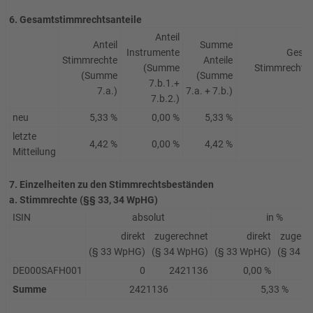
6. Gesamtstimmrechtsanteile
Anteil
Anteil
Summe
Instrumente
Gesam
Stimmrechte
Anteile
(Summe
Stimmrechte 
(Summe
(Summe
7.b.1.+
7.a.)
7.a. + 7.b.)
7.b.2.)
neu
5,33 %
0,00 %
5,33 %
letzte
4,42 %
0,00 %
4,42 %
Mitteilung
7. Einzelheiten zu den Stimmrechtsbeständen
a. Stimmrechte (§§ 33, 34 WpHG)
ISIN
absolut
in %
direkt
zugerechnet
direkt
zugere
(§ 33 WpHG)
(§ 34 WpHG)
(§ 33 WpHG)
(§ 34 
DE000SAFH001
0
2421136
0,00 %
5
Summe
2421136
5,33 %